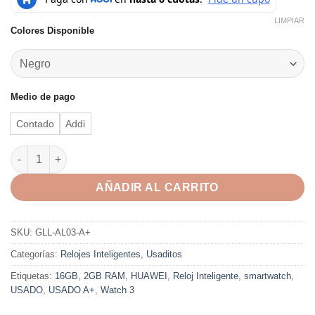
LIMPIAR
Colores Disponible
Medio de pago
Contado
Addi
Reloj Inteligente Huawei Watch 3 A+ cantidad
AÑADIR AL CARRITO
SKU:
GLL-AL03-A+
Categorías:
Relojes Inteligentes
,
Usaditos
Etiquetas:
16GB
,
2GB RAM
,
HUAWEI
,
Reloj Inteligente
,
smartwatch
,
USADO
,
USADO A+
,
Watch 3