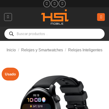
Saltar
al
contenido
Búsqueda
de
productos
Inicio
/
Relojes y Smartwatches
/
Relojes Inteligentes
Usado