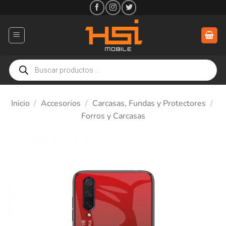
Saltar
al
contenido
Búsqueda
de
productos
Inicio
/
Accesorios
/
Carcasas, Fundas y Protectores
/
Forros y Carcasas