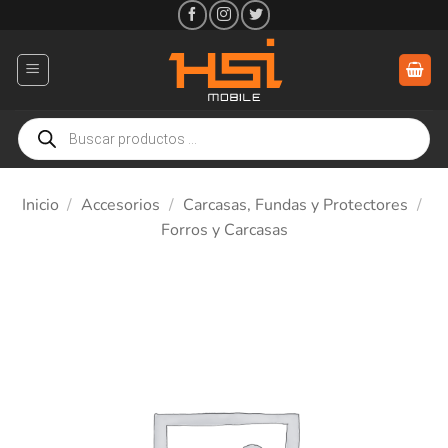
Saltar
al
contenido
Búsqueda
de
productos
Inicio
/
Accesorios
/
Carcasas, Fundas y Protectores
/
Forros y Carcasas