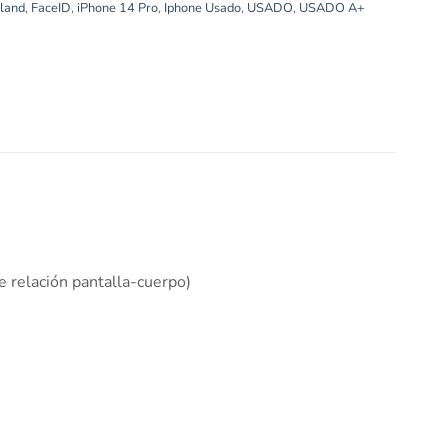
land
,
FaceID
,
iPhone 14 Pro
,
Iphone Usado
,
USADO
,
USADO A+
 relación pantalla-cuerpo)