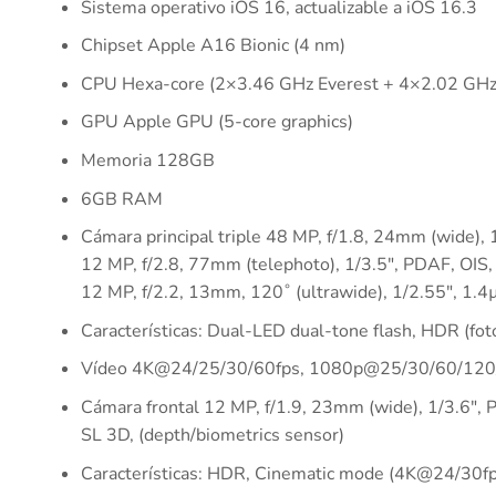
Sistema operativo iOS 16, actualizable a iOS 16.3
Chipset Apple A16 Bionic (4 nm)
CPU Hexa-core (2×3.46 GHz Everest + 4×2.02 GHz
GPU Apple GPU (5-core graphics)
Memoria 128GB
6GB RAM
Cámara principal triple 48 MP, f/1.8, 24mm (wide), 
12 MP, f/2.8, 77mm (telephoto), 1/3.5″, PDAF, OIS,
12 MP, f/2.2, 13mm, 120˚ (ultrawide), 1/2.55″, 1.4
Características: Dual-LED dual-tone flash, HDR (fo
Vídeo 4K@24/25/30/60fps, 1080p@25/30/60/120/240
Cámara frontal 12 MP, f/1.9, 23mm (wide), 1/3.6″, 
SL 3D, (depth/biometrics sensor)
Características: HDR, Cinematic mode (4K@24/30fp