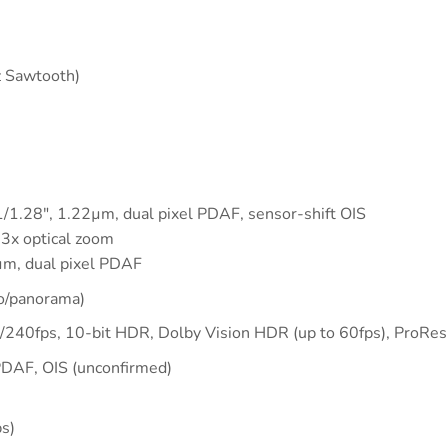
 Sawtooth)
1/1.28″, 1.22µm, dual pixel PDAF, sensor-shift OIS
 3x optical zoom
µm, dual pixel PDAF
to/panorama)
fps, 10-bit HDR, Dolby Vision HDR (up to 60fps), ProRes,
PDAF, OIS (unconfirmed)
s)