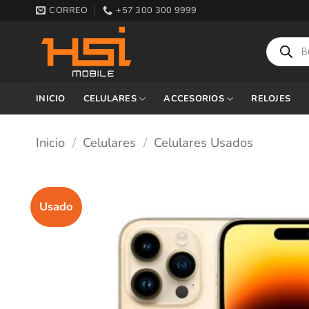
Saltar
CORREO
+57 300 300 9999
al
contenido
Búsqueda
de
productos
INICIO
CELULARES
ACCESORIOS
RELOJES
Inicio
/
Celulares
/
Celulares Usados
Usado