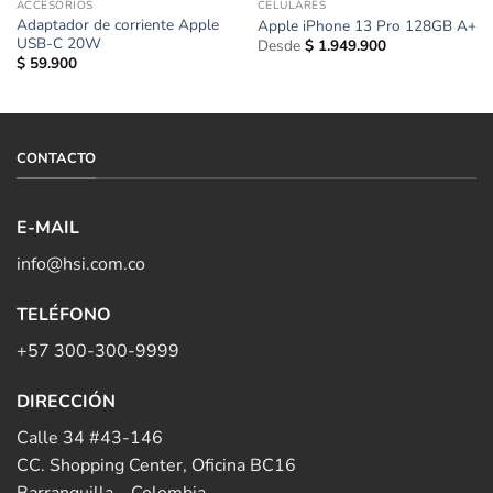
ACCESORIOS
CELULARES
Adaptador de corriente Apple
Apple iPhone 13 Pro 128GB A+
USB-C 20W
Desde
$
1.949.900
$
59.900
CONTACTO
E-MAIL
info@hsi.com.co
TELÉFONO
+57 300-300-9999
DIRECCIÓN
Calle 34 #43-146
CC. Shopping Center, Oficina BC16