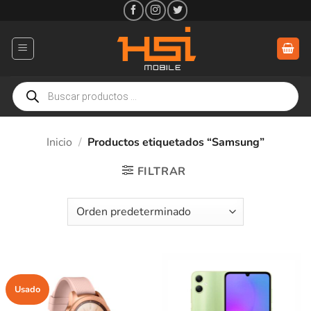
Saltar
al
contenido
Búsqueda
de
productos
Inicio
/
Productos etiquetados “Samsung”
FILTRAR
Usado