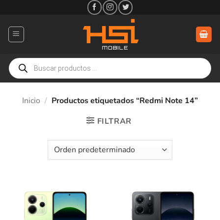
Saltar
al
contenido
Búsqueda
de
productos
Inicio
/
Productos etiquetados “Redmi Note 14”
FILTRAR