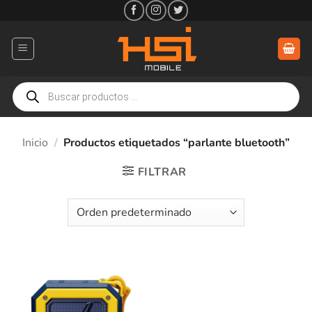
Saltar
al
contenido
Búsqueda
de
productos
Inicio
/
Productos etiquetados “parlante bluetooth”
FILTRAR