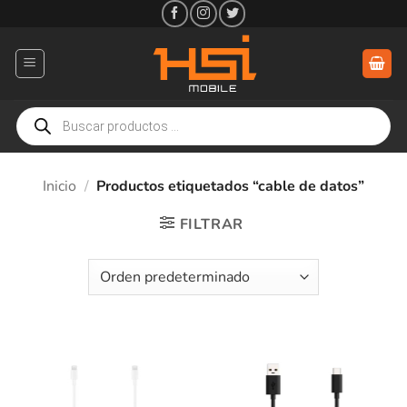
Saltar
al
contenido
Búsqueda
de
productos
Inicio
/
Productos etiquetados “cable de datos”
FILTRAR